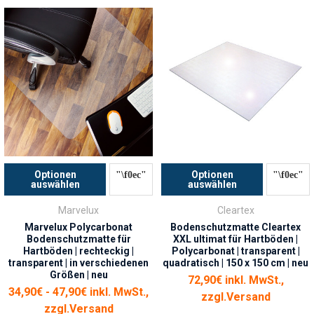
Optionen
Optionen
auswählen
auswählen
Marvelux
Cleartex
Marvelux Polycarbonat
Bodenschutzmatte Cleartex
Bodenschutzmatte für
XXL ultimat für Hartböden |
Hartböden | rechteckig |
Polycarbonat | transparent |
transparent | in verschiedenen
quadratisch | 150 x 150 cm | neu
Größen | neu
72,90€ inkl. MwSt.,
34,90€ - 47,90€ inkl. MwSt.,
zzgl.
Versand
zzgl.
Versand