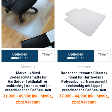
Optionen
Optionen
auswählen
auswählen
Marvelux
Cleartex
Marvelux Vinyl
Bodenschutzmatte Cleartex
Bodenschutzmatte für
ultimat für Hartböden |
Hartböden | phthalatfrei |
Polycarbonat | transparent |
rechteckig | transparent | in
rechteckig mit Lippe |
verschiedenen Größen | neu
verschiedene Größen | neu
31,90€ - 49,90€ inkl. MwSt.,
37,90€ - 44,90€ inkl. MwSt.,
zzgl.
Versand
zzgl.
Versand