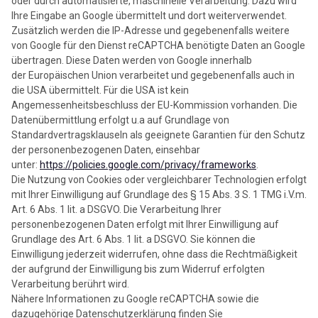
oder durch automatisierte, maschinelle Verarbeitung. Dazu wird
Ihre Eingabe an Google übermittelt und dort weiterverwendet.
Zusätzlich werden die IP-Adresse und gegebenenfalls weitere
von Google für den Dienst reCAPTCHA benötigte Daten an Google
übertragen. Diese Daten werden von Google innerhalb
der
Europäischen Union verarbeitet und gegebenenfalls auch in
die USA übermittelt. Für die USA ist kein
Angemessenheitsbeschluss der EU-Kommission vorhanden. Die
Datenübermittlung erfolgt u.a auf Grundlage von
Standardvertragsklauseln als geeignete Garantien für den Schutz
der personenbezogenen Daten, einsehbar
unter:
https://policies.google.com/privacy/frameworks
.
Die Nutzung von Cookies oder vergleichbarer Technologien erfolgt
mit Ihrer Einwilligung auf Grundlage des § 15 Abs. 3 S. 1 TMG i.V.m.
Art. 6 Abs. 1 lit. a DSGVO. Die Verarbeitung Ihrer
personenbezogenen Daten erfolgt mit Ihrer Einwilligung auf
Grundlage des Art. 6 Abs. 1 lit. a DSGVO. Sie können die
Einwilligung jederzeit widerrufen, ohne dass die Rechtmäßigkeit
der aufgrund der Einwilligung bis zum Widerruf erfolgten
Verarbeitung berührt wird.
Nähere Informationen zu Google reCAPTCHA sowie die
dazugehörige Datenschutzerklärung finden Sie