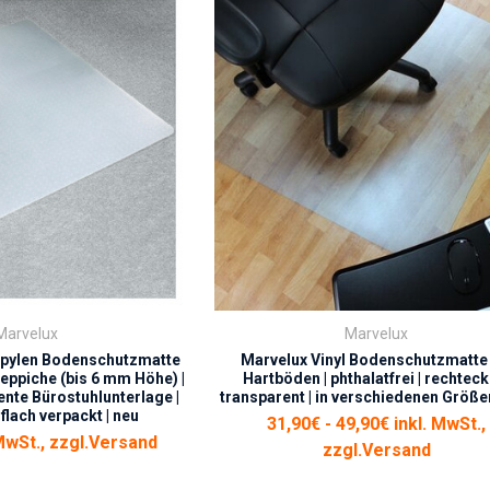
Marvelux
Marvelux
opylen Bodenschutzmatte
Marvelux Vinyl Bodenschutzmatte 
Teppiche (bis 6 mm Höhe) |
Hartböden | phthalatfrei | rechtecki
nte Bürostuhlunterlage |
transparent | in verschiedenen Größen
 flach verpackt | neu
31,90€ - 49,90€ inkl. MwSt.,
MwSt., zzgl.
Versand
zzgl.
Versand