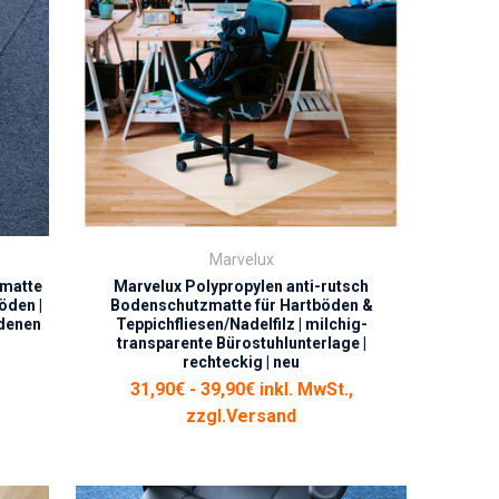
Marvelux
zmatte
Marvelux Polypropylen anti-rutsch
öden |
Bodenschutzmatte für Hartböden &
edenen
Teppichfliesen/Nadelfilz | milchig-
transparente Bürostuhlunterlage |
rechteckig | neu
31,90€ - 39,90€ inkl. MwSt.,
zzgl.
Versand