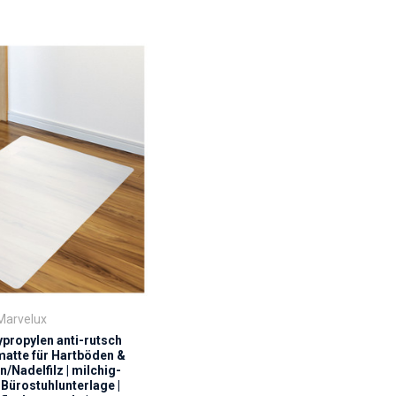
Marvelux
propylen anti-rutsch
atte für Hartböden &
n/Nadelfilz | milchig-
Bürostuhlunterlage |