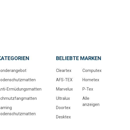
KATEGORIEN
BELIEBTE MARKEN
onderangebot
Cleartex
Computex
Bodenschutzmatten
AFS-TEX
Hometex
nti-Ermüdungsmatten
Marvelux
P-Tex
Schmutzfangmatten
Ultralux
Alle
anzeigen
Gaming
Doortex
Bodenschutzmatten
Desktex