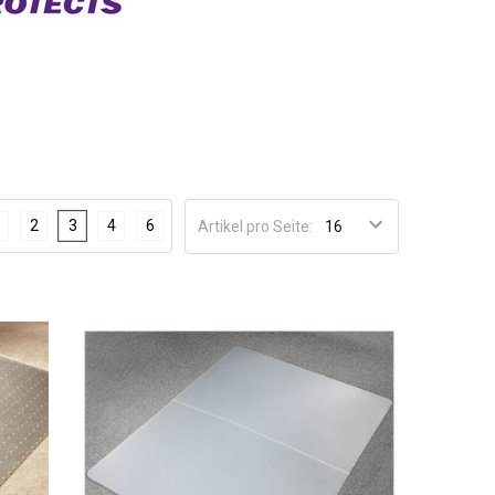
2
3
4
6
Artikel pro Seite: