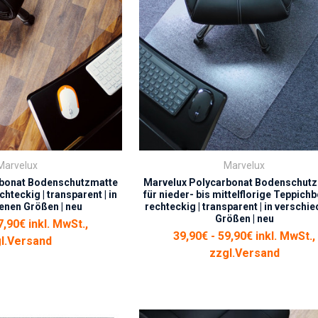
Marvelux
Marvelux
rbonat Bodenschutzmatte
Marvelux Polycarbonat Bodenschut
chteckig | transparent | in
für nieder- bis mittelflorige Teppichb
enen Größen | neu
rechteckig | transparent | in verschi
Größen | neu
7,90€ inkl. MwSt.,
39,90€ - 59,90€ inkl. MwSt.,
l.
Versand
zzgl.
Versand