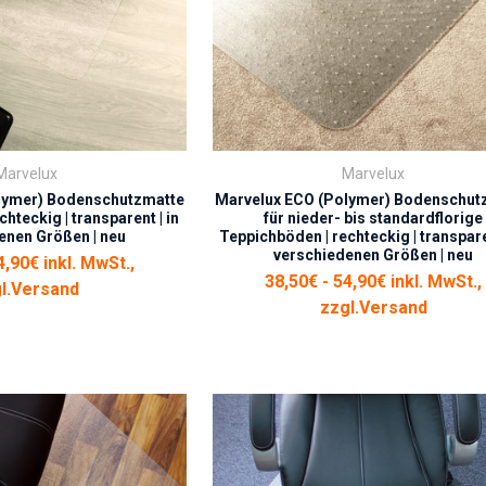
Marvelux
Marvelux
lymer) Bodenschutzmatte
Marvelux ECO (Polymer) Bodenschut
chteckig | transparent | in
für nieder- bis standardflorige
enen Größen | neu
Teppichböden | rechteckig | transparen
verschiedenen Größen | neu
4,90€ inkl. MwSt.,
38,50€ - 54,90€ inkl. MwSt.,
l.
Versand
zzgl.
Versand