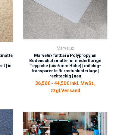
Marvelux
zmatte
Marvelux faltbare Polypropylen
Bodenschutzmatte für niederflorige
t | in
Teppiche (bis 6 mm Höhe) | milchig-
transparente Bürostuhlunterlage |
rechteckig | neu
36,50€ - 44,50€ inkl. MwSt.,
zzgl.
Versand