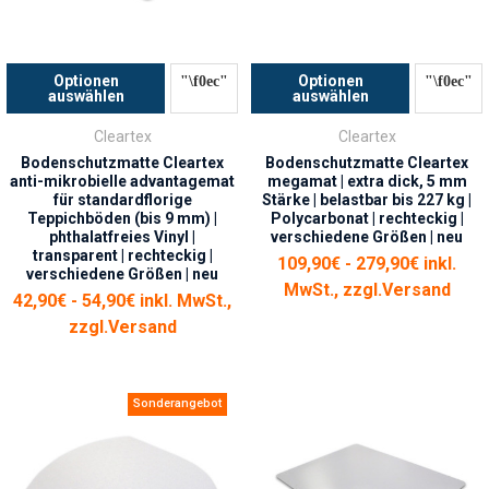
Optionen
Optionen
auswählen
auswählen
Cleartex
Cleartex
Bodenschutzmatte Cleartex
Bodenschutzmatte Cleartex
anti-mikrobielle advantagemat
megamat | extra dick, 5 mm
für standardflorige
Stärke | belastbar bis 227 kg |
Teppichböden (bis 9 mm) |
Polycarbonat | rechteckig |
phthalatfreies Vinyl |
verschiedene Größen | neu
transparent | rechteckig |
109,90€ - 279,90€ inkl.
verschiedene Größen | neu
MwSt., zzgl.
Versand
42,90€ - 54,90€ inkl. MwSt.,
zzgl.
Versand
Sonderangebot