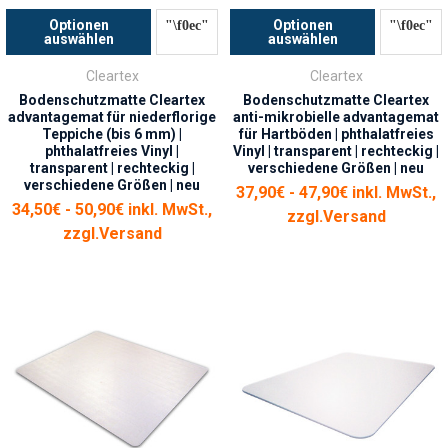
Optionen
Optionen
auswählen
auswählen
Cleartex
Cleartex
Bodenschutzmatte Cleartex
Bodenschutzmatte Cleartex
advantagemat für niederflorige
anti-mikrobielle advantagemat
Teppiche (bis 6 mm) |
für Hartböden | phthalatfreies
phthalatfreies Vinyl |
Vinyl | transparent | rechteckig |
transparent | rechteckig |
verschiedene Größen | neu
verschiedene Größen | neu
37,90€ - 47,90€ inkl. MwSt.,
34,50€ - 50,90€ inkl. MwSt.,
zzgl.
Versand
zzgl.
Versand