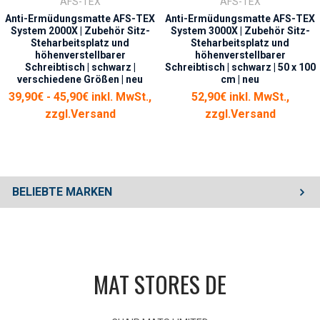
AFS-TEX
AFS-TEX
Bitte beachten: Diese Matte ist nicht für die Nutzung mit High
Anti-Ermüdungsmatte AFS-TEX
Anti-Ermüdungsmatte AFS-TEX
Heels/Absatzschuhen geeignet. Es wird empfohlen, die Matte mit
System 2000X | Zubehör Sitz-
System 3000X | Zubehör Sitz-
Schuhen mit flachen Sohlen oder Barfuß zu betreten.
Steharbeitsplatz und
Steharbeitsplatz und
höhenverstellbarer
höhenverstellbarer
Schreibtisch | schwarz |
Schreibtisch | schwarz | 50 x 100
Dekorationsartikel gehören nicht zum Leistungsumfang.
verschiedene Größen | neu
cm | neu
39,90€ - 45,90€ inkl. MwSt.,
52,90€ inkl. MwSt.,
zzgl.
Versand
zzgl.
Versand
BELIEBTE MARKEN
MAT STORES DE