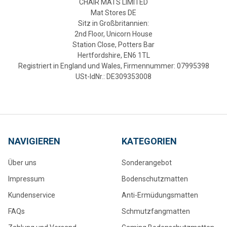
CHAIR MATS LIMITED
Mat Stores DE
Sitz in Großbritannien:
2nd Floor, Unicorn House
Station Close, Potters Bar
Hertfordshire, EN6 1TL
Registriert in England und Wales, Firmennummer: 07995398
USt-IdNr.: DE309353008
NAVIGIEREN
KATEGORIEN
Über uns
Sonderangebot
Impressum
Bodenschutzmatten
Kundenservice
Anti-Ermüdungsmatten
FAQs
Schmutzfangmatten