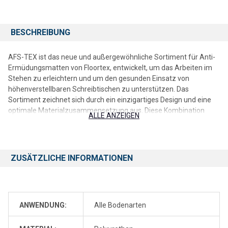
BESCHREIBUNG
AFS-TEX ist das neue und außergewöhnliche Sortiment für Anti-
Ermüdungsmatten von Floortex, entwickelt, um das Arbeiten im
Stehen zu erleichtern und um den gesunden Einsatz von
höhenverstellbaren Schreibtischen zu unterstützen. Das
Sortiment zeichnet sich durch ein einzigartiges Design und eine
optimale Materialzusammensetzung aus. Diese Kombination
ALLE ANZEIGEN
animiert dazu, häufig zwischen Stehen und Sitzen zu wechseln
und hilft dabei, während der Phasen des Stehens eine gesündere
Körperhaltung einzunehmen. Dies alles trägt entscheidend dazu
bei, den Kreislauf anzuregen, Muskel- und Rückenverspannungen
ZUSÄTZLICHE INFORMATIONEN
zu reduzieren und die Nutzer während des Arbeitstags aktiver
und aufmerksamer sein zu lassen. Stoffwechsel und
Gehirnleistung werden durch die korrekte Verwendung der AFS-
TEX Produkte unterstützt, was sich wiederum positiv auf die
ANWENDUNG:
Alle Bodenarten
Effizienz und Produktivität während des Arbeitstags auswirkt.
KOMFORTABEL - Gepolsterte Matte für extra Komfort und