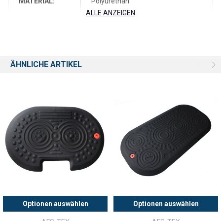
MATERIAL:
Polyurethan
Unterstützung des Körpers während langem Stehen. Entwickelt,
ALLE ANZEIGEN
um das Arbeiten im Stehen angenehmer zu machen. Die
FORM:
rechteckig
gepolsterte und gleichzeitig unterstützende Stehoberfläche trägt
zur Reduktion der Belastung auf Füße, Beine, Knie und Rücken bei,
FARBE:
silbergrau
die bei langem Stehen hervorgerufen werden kann.
ÄHNLICHE ARTIKEL
MARKE:
AFS-TEX
REGT ZU BEWEGUNG AN - Der Oberflächenprint animiert zu
regelmäßigen Stellungswechseln der Füße und zu Bewegung was
dabei hilft, Ermüdung zu reduzieren. So wird gleichzeitig der
2 Jahre beschränkte
GARANTIE:
Blutfluss stimuliert und der Stoffwechsel des Körpers gefördert.
Herstellergarantie
ANTI-MIKROBIELL - Die Matten verfügen über einen anti-
LIEFERZEIT:
3 - 5 Tage
mikrobiellen Inhaltsstoff, um das Produkt vor mikrobiellem Befall
zu schützen. Der integrierte Inhaltsstoff nutzt oder wäscht sich
nicht ab und ist so 24/7 über die gesamte Produktlebenszeit aktiv.
SICHER - Robuste Polyurethan-Konstruktion (18 mm dick). Anti-
rutsch Rücken für maximale Stabilität bei der Verwendung.
Abgeschrägte Kanten und anti-rutsch Rücken verringern das
Optionen auswählen
Optionen auswählen
Stolperrisiko. Frei von Pthalaten, zu 100 % recycelbar.