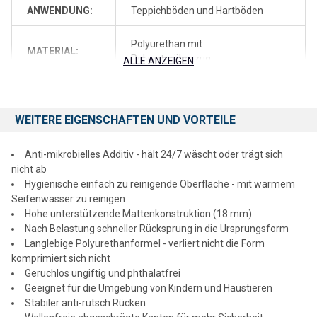
ANWENDUNG:
Teppichböden und Hartböden
Unterstützt die Entlastung der Gelenke
Reduziert die Belastung der Muskeln
Stimuliert den Blutfluss
Polyurethan mit
MATERIAL:
Hält den Stoffwechsel aktiv
Polyesterüberzug
ALLE ANZEIGEN
ERGONOMISCH ENTWICKELTE KOMFORTMATTE
- Die
FARBE:
schwarz
gepolsterte und dennoch unterstützende Stehoberfläche sorgt
für eine bessere Haltung und reduziert die Belastung von Füßen
WEITERE EIGENSCHAFTEN UND VORTEILE
MARKE:
Ultralux
Beinen Knien und Rücken die bei langem Stehen hervorgerufen
wird.
Anti-mikrobielles Additiv - hält 24/7 wäscht oder trägt sich
2 Jahre beschränkte
GARANTIE:
nicht ab
Herstellergarantiee
LANGLEBIGE UND MULTIFUNKTIONALE ANTI-
Hygienische einfach zu reinigende Oberfläche - mit warmem
ERMüDUNGSMATTE
- Hergestellt aus hochwertigen Materialien
Seifenwasser zu reinigen
und einer hohen Polyurethanschaum-Konstruktion in 18 mm
LIEFERZEIT:
3 - 5 Tage
Hohe unterstützende Mattenkonstruktion (18 mm)
Stärke. Diese Komfortmatte verliert mit der Zeit nicht die Form
Nach Belastung schneller Rücksprung in die Ursprungsform
sinkt nicht ein und komprimiert sich nicht mit der Zeit. Sehr gut
Langlebige Polyurethanformel - verliert nicht die Form
geeignet für hochfrequentierte Bereiche zur Nutzung Zuhause in
komprimiert sich nicht
Büros Küchen Waschräumen Geschäften oder Salons. Nutzbar
Geruchlos ungiftig und phthalatfrei
auf Teppichböden und Hartböden.
Geeignet für die Umgebung von Kindern und Haustieren
Stabiler anti-rutsch Rücken
SICHER: WELLENFREIE KANTEN UND ANTI-RUTSCH RüCKEN
-