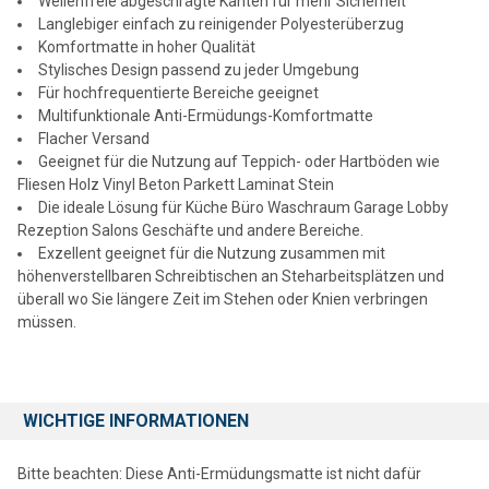
Wellenfreie abgeschrägte Kanten für mehr Sicherheit
Der anti-rutsch Rücken hält die Matte am Platz und minimiert
Langlebiger einfach zu reinigender Polyesterüberzug
Verrutschen. Die abgeschrägten Kanten verhindern
Komfortmatte in hoher Qualität
Stolperunfälle. Phthalatfrei frei von toxischen Inhaltsstoffen und
Stylisches Design passend zu jeder Umgebung
geruchlos. Geeignet zur Nutzung in der Umgebung von Kindern
Für hochfrequentierte Bereiche geeignet
und Haustieren.
Multifunktionale Anti-Ermüdungs-Komfortmatte
Flacher Versand
ANTI-MIKROBIELL
- Die Matte enthält einen aktiven anti-
Geeignet für die Nutzung auf Teppich- oder Hartböden wie
mikrobiellen Inhaltsstoff der vor mikrobiellem Befall schützt. Das
Fliesen Holz Vinyl Beton Parkett Laminat Stein
Additiv ist 24/7 über die gesamte Produktlebenszeit aktiv wäscht
Die ideale Lösung für Küche Büro Waschraum Garage Lobby
sich nicht ab und sorgt für eine höhere Langlebigkeit der Matte.
Rezeption Salons Geschäfte und andere Bereiche.
Exzellent geeignet für die Nutzung zusammen mit
PFLEGELEICHTE EINFACH ZU REINIGENDE MATTE -
Einfach mit
höhenverstellbaren Schreibtischen an Steharbeitsplätzen und
warmem Wasser und Seife zu reinigen.
überall wo Sie längere Zeit im Stehen oder Knien verbringen
müssen.
LANGLEBIGE POLYESTEROBERFLäCHE
- Elegantere modernere
und langlebigere Oberfläche als die von Konkurrenzprodukten aus
PVC (die schnell spröde werden). Der leicht strukturierte
Polyesterüberzug bietet zusätzliche Stabilität für mehr
WICHTIGE INFORMATIONEN
Sicherheit. Der überzug zieht Staub und Tierhaare nicht an ist
einfach zu reinigen und passt zu jeder Inneneinrichtung Zuhause
oder am Arbeitsplatz.
Bitte beachten: Diese Anti-Ermüdungsmatte ist nicht dafür