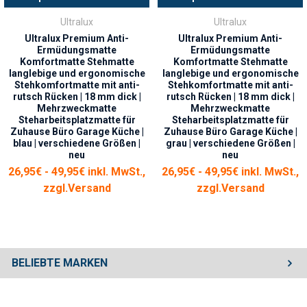
Ultralux
Ultralux
Ultralux Premium Anti-
Ultralux Premium Anti-
Ermüdungsmatte
Ermüdungsmatte
Komfortmatte Stehmatte
Komfortmatte Stehmatte
langlebige und ergonomische
langlebige und ergonomische
Stehkomfortmatte mit anti-
Stehkomfortmatte mit anti-
rutsch Rücken | 18 mm dick |
rutsch Rücken | 18 mm dick |
Mehrzweckmatte
Mehrzweckmatte
Steharbeitsplatzmatte für
Steharbeitsplatzmatte für
Zuhause Büro Garage Küche |
Zuhause Büro Garage Küche |
blau | verschiedene Größen |
grau | verschiedene Größen |
neu
neu
26,95€ - 49,95€ inkl. MwSt.,
26,95€ - 49,95€ inkl. MwSt.,
zzgl.
Versand
zzgl.
Versand
BELIEBTE MARKEN