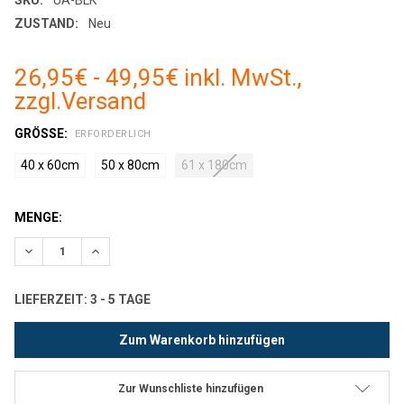
ZUSTAND:
Neu
26,95€ - 49,95€ inkl. MwSt.,
zzgl.
Versand
GRÖSSE:
ERFORDERLICH
40 x 60cm
50 x 80cm
61 x 180cm
AKTUELLER
MENGE:
LAGERBESTAND:
Menge verringern:
Menge erhöhen:
LIEFERZEIT: 3 - 5 TAGE
Zur Wunschliste hinzufügen