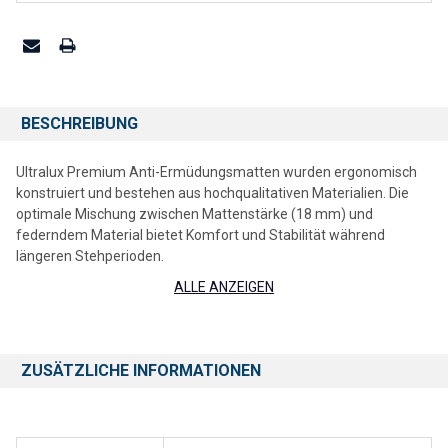
BESCHREIBUNG
Ultralux Premium Anti-Ermüdungsmatten wurden ergonomisch
konstruiert und bestehen aus hochqualitativen Materialien. Die
optimale Mischung zwischen Mattenstärke (18 mm) und
federndem Material bietet Komfort und Stabilität während
längeren Stehperioden.
ALLE ANZEIGEN
Die gepolsterte und dennoch unterstützende Stehoberfläche
sorgt für eine bessere Haltung und reduziert die Belastung von
Füßen Beinen Knien und Rücken die bei langem Stehen
hervorgerufen wird.
ZUSÄTZLICHE INFORMATIONEN
Unsere Anti-Ermüdungsmatte bietet die folgenden Vorteile:
Hilft bei der Verringerung von Ermüdungserscheinungen